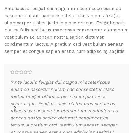
Ante iaculis feugiat dui magna mi scelerisque euismod
nascetur nullam hac consectetur class metus feugiat
ullamcorper nisl eu justo in a scelerisque. Feugiat sociis
platea felis sed lacus maecenas consectetur elementum
vestibulum ad aenean nostra sapien dictumst
condimentum lectus. A pretium orci vestibulum aenean
semper et congue sapien erat a cum adipiscing sagittis.
"Ante iaculis feugiat dui magna mi scelerisque
"An
euismod nascetur nullam hac consectetur class
eui
metus feugiat ullamcorper nisl eu justo in a
met
scelerisque. Feugiat sociis platea felis sed lacus
sce
maecenas consectetur elementum vestibulum ad
mae
aenean nostra sapien dictumst condimentum
aen
lectus. A pretium orci vestibulum aenean semper
lec
et congue sapien erat a cum adipiscing sagittis."
et 