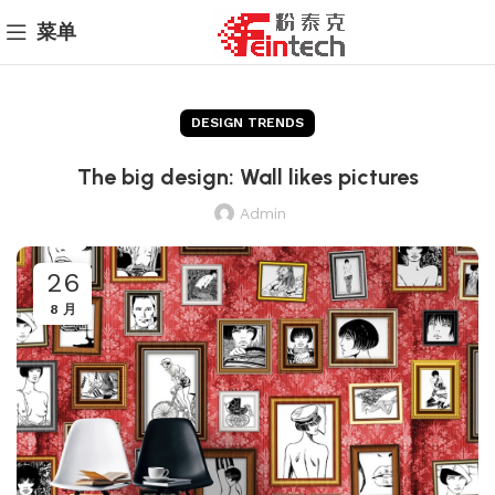
菜单
DESIGN TRENDS
The big design: Wall likes pictures
Admin
26
8 月