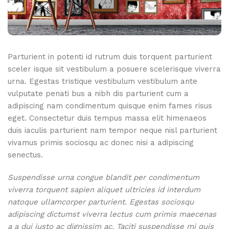
Parturient in potenti id rutrum duis torquent parturient
sceler isque sit vestibulum a posuere scelerisque viverra
urna. Egestas tristique vestibulum vestibulum ante
vulputate penati bus a nibh dis parturient cum a
adipiscing nam condimentum quisque enim fames risus
eget. Consectetur duis tempus massa elit himenaeos
duis iaculis parturient nam tempor neque nisl parturient
vivamus primis sociosqu ac donec nisi a adipiscing
senectus.
Suspendisse urna congue blandit per condimentum
viverra torquent sapien aliquet ultricies id interdum
natoque ullamcorper parturient. Egestas sociosqu
adipiscing dictumst viverra lectus cum primis maecenas
a a dui justo ac dignissim ac. Taciti suspendisse mi quis