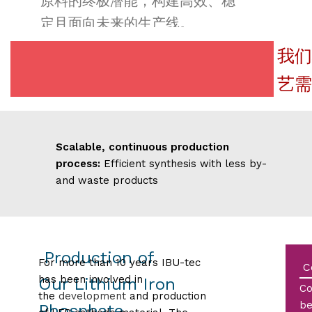
原料的终极潜能，构建高效、稳
定且面向未来的生产线。
我们
艺需
Scalable, continuous production
process:
Efficient synthesis with less by-
and waste products
Production of
For more than 10 years IBU-tec
C
has been involved in
Our Lithium Iron
Co
the
development
and production
be
Phosphate