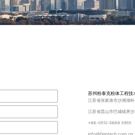
！
苏州粉泰克粉体工程技
江苏省张家港市沙洲湖科创园
江苏省昆山市巴城镇茅沙塘
+86-0512-5869 5955
info@feintech.com.cn