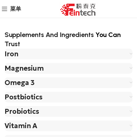
菜单
Supplements And Ingredients
You Can
Trust
Iron
Magnesium
Omega 3
Postbiotics
Probiotics
Vitamin A